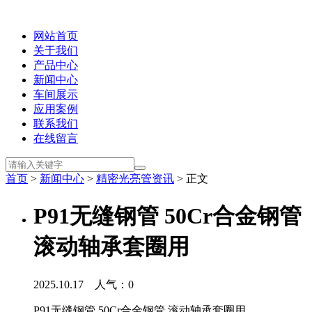
网站首页
关于我们
产品中心
新闻中心
车间展示
应用案例
联系我们
在线留言
首页
>
新闻中心
>
精密光亮管资讯
> 正文
P91无缝钢管 50Cr合金钢管
滚动轴承套圈用
2025.10.17 人气：
0
P91无缝钢管 50Cr合金钢管 滚动轴承套圈用